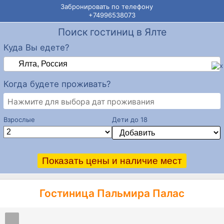
Забронировать по телефону
+74996538073
Поиск гостиниц в Ялте
Куда Вы едете?
Когда будете проживать?
Нажмите для выбора дат проживания
Взрослые
Дети до 18
Гостиница Пальмира Палас